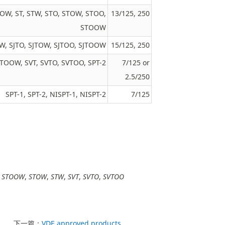
TOOW, ST, STW, STO, STOW, STOO,
13/125, 250
STOOW
TW, SJTO, SJTOW, SJTOO, SJTOOW
15/125, 250
SJTOOW, SVT, SVTO, SVTOO, SPT-2
7/125 or
2.5/250
SPT-1, SPT-2, NISPT-1, NISPT-2
7/125
,
STOOW
,
STOW
,
STW
,
SVT
,
SVTO
,
SVTOO
下一篇：
VDE approved products