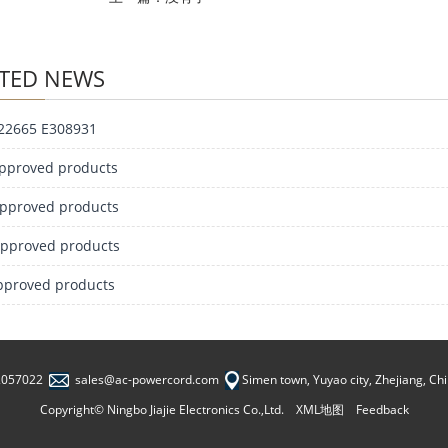
TED NEWS
22665 E308931
pproved products
pproved products
pproved products
pproved products
2057022
sales@ac-powercord.com
Simen town, Yuyao city, Zhejiang, C
Copyright© Ningbo Jiajie Electronics Co.,Ltd.
XML地图
Feedback