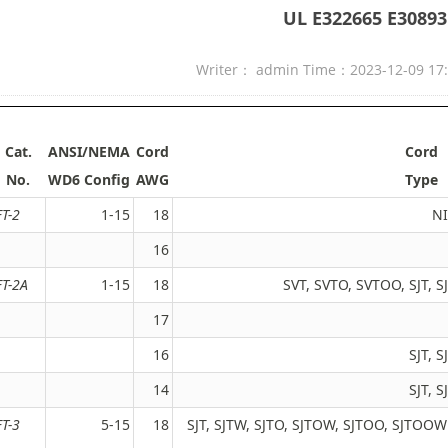
UL E322665 E30893
Writer： admin Time：2023-12-09 17
Cat.
ANSI/NEMA
Cord
Cord
No.
WD6 Config
AWG
Type
FT-2
1-15
18
NI
16
FT-2A
1-15
18
SVT, SVTO, SVTOO, SJT, 
17
16
SJT, 
14
SJT, 
FT-3
5-15
18
SJT, SJTW, SJTO, SJTOW, SJTOO, SJTOOW 