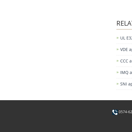
RELA
UL E3
VDE a
CCC a
IMQ a
SNI a
0574-6