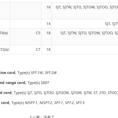
16
SJT, SJTW, SJTO, SJTOW, SJTOO, SJ
14
SJT, SJ
JT4(a)
C5
18
SJT, SJTW, SJTO, SJTOW, SJTOO, 
ST2(a)
C7
18
ive cord
, Type(s)
SPT-1W
,
SPT-2W
nd range cord
, Type(s)
SRDT
d cord
, Type(s)
SJT
,
SJTO
,
SJTOO
,
SJTOOW
,
SJTOW
,
SJTW
,
ST
,
STO
,
STOO
l cord
, Type(s)
NISPT-1
,
NISPT-2
,
SPT-1
,
SPT-2
,
SPT-3
上一篇：没有了